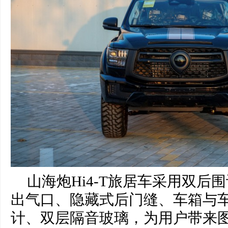
山海炮Hi4-T旅居车采用双后
出气口、隐藏式后门缝、车箱与
计、双层隔音玻璃，为用户带来