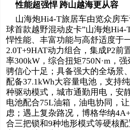
性能超
强悍
跨山越海更从容
山海炮Hi4-T旅居车由览众房
球首款越野混动皮卡”山海炮Hi4
悍性能、丰富功能与高舒适度于
2.0T+9HAT动力组合，集成P
率300kW，综合扭矩750N·m
骋信心十足；具备强大的全场景
配备37.1kWh大容量电池，支
种驱动模式，城市通勤用电，安
电池配合75L油箱，油电协同，
虑；遇上复杂路况，博格华纳4A+
合三把锁和9种地形模式等硬核配