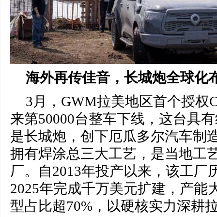
海
外
再
传佳音
，长城炮全球化
3月，GWM拉美地区首个授权CK
来第50000台整车下线，这台具
是长城炮，创下厄瓜多尔汽车制
拥有焊涂总三大工艺，是当地工艺
厂。自2013年投产以来，该工厂
2025年完成千万美元扩建，产能
型占比超70%，以硬核实力深耕