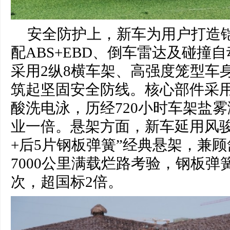
安全防护上，新车为用户打造
配ABS+EBD、倒车雷达及碰撞
采用2纵8横车架、高强度笼型车
筑起坚固安全防线。核心部件采
酸洗电泳，历经720小时车架盐
业一倍。悬架方面，新车延用风骏
+后5片钢板弹簧”经典悬架，兼
7000公里满载烂路考验，钢板弹
次，超国标2倍。