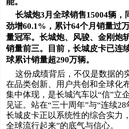
能。
长城炮
3月全球销售
15004辆
，
劲增60.1%，累计64个月销量
量冠军。
长城炮、风骏、金刚炮
销量前三。目
前，长城皮卡已连续
球累计销量超
2
90
万辆。
这份成绩背后，不仅是数据的
在品类创新、用户共创和全球化
集中体现，是长城汽车以“信”立
见证。站在“三十周年”与“连续2
长城皮卡正以系统性的综合实力，
全球流行起来”的底气与信心。