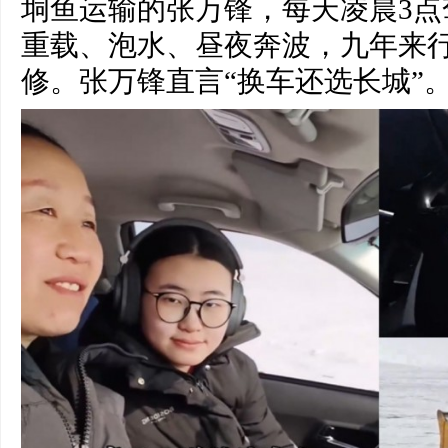
垌鱼运输的张万锋，每天凌晨3点
重载、泡水、昼夜奔波，九年来
修。张万锋直言“换车还选长城”