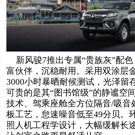
新风骏7推出专属“贵族灰”配
富伙伴，沉稳耐用。采用双涂层
3000小时暴晒耐候测试，光泽留
可贵的是其“图书馆级”的静谧空
技术、驾乘座舱全方位隔音/吸音
板工艺，怠速噪音低至49分贝。
照人机工程学设计，大幅缓解长