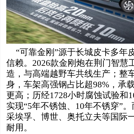
“可靠金刚”源于长城皮卡多年
信赖。2026款金刚炮在荆门智
造，与高端越野车共线生产；整
身，车架高强钢占比超98%，承
更高；历经1728小时腐蚀试验和1
实现“5年不锈蚀、10年不锈穿”
采埃孚、博世、奥托立夫等国际
耐用。