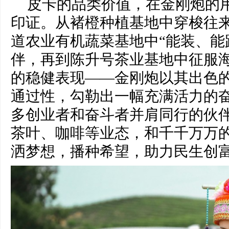
皮卡的品类价值，在金刚炮的
印证。从褚橙种植基地中穿梭往
道农业有机蔬菜基地中“能装、能
伴，再到陈升号茶业基地中征服海
的稳健表现——金刚炮以其出色
通过性，勾勒出一幅充满活力的
多创业者和奋斗者并肩同行的伙
茶叶、咖啡等业态，和千千万万
洒梦想，播种希望，助力民生创