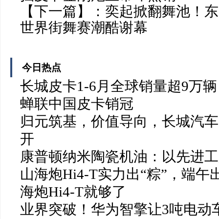
【下一篇】：
奕起掀翻舞池！东风
世界街舞赛潮酷谢幕
今日热点
长城皮卡1-6月全球销量超9万辆 
蝉联中国皮卡销冠
归元筑基，价值导向，长城汽车2
开
康普顿纳米陶瓷机油：以先进工
山海炮Hi4-T实力出“粽”，端
海炮Hi4‑T就够了
业界突破！华为智擎让3吨电动车