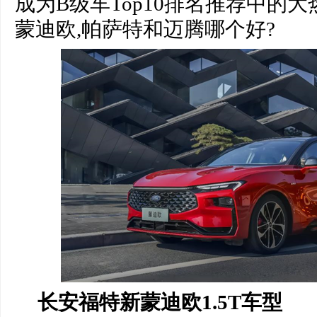
成为B级车Top10排名推荐中的
蒙迪欧,帕萨特和迈腾哪个好?
长安福特新蒙迪欧1.5T
车型