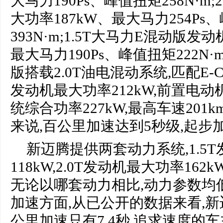
大马力190Ps、峰值扭矩258N·m
大功率187kW、最大马力254Ps
393N·m;1.5T大马力E混动版发
最大马力190Ps、峰值扭矩222N
版搭载2.0T油电混动系统,匹配E-C
发动机最大功率212kW,前置电动机
统综合功率227kW,最高车速201km
来说,百公里加速达到5秒级,起步
新迈腾提供两套动力系统,1.5
118kW,2.0T发动机最大功率162k
无论以哪套动力相比,动力参数均
加速方面,从已公开的数据来看,新迈
公里加速只有7.4秒,追求速度的