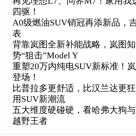
再见理想L7、问界M7！家用我
四驱！
A0级燃油SUV销冠再添新品，吉
表
背靠岚图全新补能战略，岚图知音
势“狙击”Model Y
重塑20万内纯电SUV新标准！岚
登场！
比普拉多更舒适，比汉兰达更狂
用SUV新潮流
五大维度硬碰硬，看哈弗大狗与
越野王者