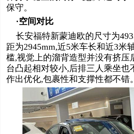
保守。
·空间对比
长安福特新蒙迪欧的尺寸为4935/1
距为2945mm,近5米车长和近3米
槛,视觉上的溜背造型并没有挤压
台凸起相对较小,后排三人乘坐也
作出优化,包裹性和支撑性都不错