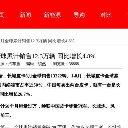
页
新闻
新能源
导购
对比
车市动
智能网
人物
8月全球累计销售12.3万辆 同比增长4.8%
态
联
球累计销售12.3万辆 同比增长4.8%
02 来源：汽车族 编辑：镇然 浏览量：38868
据，
长城皮卡8月全球销售
13322
辆。1-8月，长城
皮卡全球累
国内终端市占率近50%，中国每卖出两台皮卡，就有一台是长
同比增长
26
.
7
%。
计58个月销量过万，蝉联中国皮卡销量冠军。长
城炮、风
量前三。
量第一，全球累计销量突破280万辆。作为皮卡领导者，长城炮