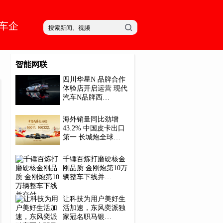
车企
智能网联
四川华星N 品牌合作
体验店开启运营 现代
汽车N品牌西…
海外销量同比劲增
43.2% 中国皮卡出口
第一 长城炮全球…
千锤百炼打磨硬核金
刚品质 金刚炮第10万
辆整车下线并…
让科技为用户美好生
活加速，东风奕派独
家冠名职马银…