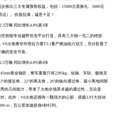
同步推出三大专属预售权益，包括：15000元置换礼、5000元
营运）。价值拉满，诚意十足！
依托智能专业越野坦克平台打造，具有三大独一无二的绝技
V6火炮勇夺环塔拉力赛T2.1量产燃油组六冠王，充分彰显了
车辆的安全可靠。
45mm黄金轴距，整车重量只有2285kg，短轴、车轻、极致灵
3°的接近角，22°的离去角，26°的纵向通过角，最小离地间隙
些优秀的几何能力，带来了火炮全场景卓越的通过性，无论是
。此外，V6火炮还拥有一颗强大的心脏，搭载3.0T大排动
00N·m，百公里加速跻身6秒行列。