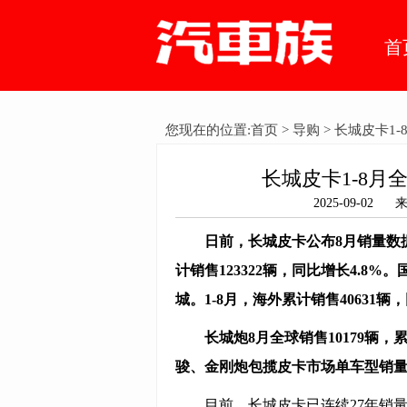
首
您现在的位置:
首页
>
导购
> 长城皮卡1-
长城皮卡1-8月全
2025-09-
日前，长城皮卡公布8月销量数
计销售
123322
辆，同比增长
4
.
8
%。
城。1-8月，海外累计销售
40631
辆，
长城炮8月全球销售
10179
辆，累
骏、金刚炮包揽皮卡市场单车型销
目前，长城皮卡已连续27年销