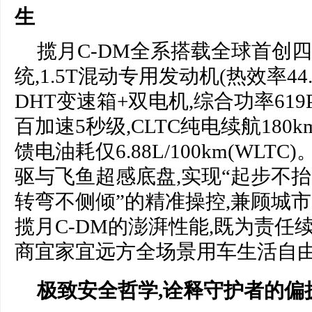
生
揽月C-DM全系搭载全球首创
统,1.5T混动专用发动机(热效率44
DHT变速箱+双电机,综合功率619P
百加速5秒级,CLTC纯电续航180km
馈电油耗仅6.88L/100km(WL
驱与飞鱼超感底盘,实现“起步不
转弯不侧倾”的精准操控,兼顾城
揽月C-DM的澎湃性能,既为责任续
商宜家宜远方全场景用车生活自
极致安全哲学,诠释守护者的偏