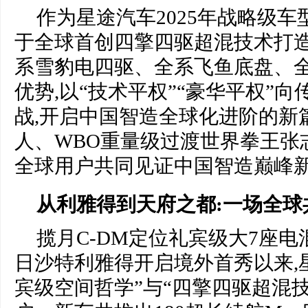
作为星途汽车2025年战略级车
于全球首创四擎四驱超混技术打造
系雪豹电四驱、全系飞鱼底盘、全
优势,以“技术平权”“豪华平权”
战,开启中国智造全球化进阶的新
人、WBO重量级过渡世界拳王张
全球用户共同见证中国智造巅峰
从利雅得到天府之都:一场全球
揽月C-DM定位礼宾级大7座电混
日沙特利雅得开启境外首秀以来,星
宾级空间哲学”与“四擎四驱超混