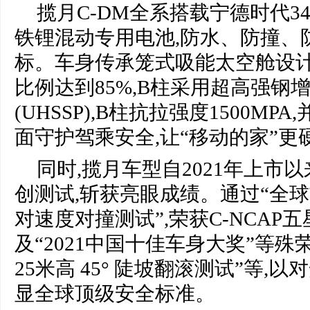
揽月C-DM全系搭载宁德时代34.
铁锂混动专用电池,防水、防撞、
标。车身传承笼式吸能太空舱设计
比例达到85%,B柱采用超高强钢
(UHSSP),B柱抗拉强度1500MP
面守护驾乘安全,让“移动的家”更
同时,揽月车型自2021年上市
创测试,斩获亮眼成绩。通过“全球
对速度对撞测试”,荣获C-NCAP
及“2021中国十佳车身大奖”等殊
25米高 45° 陡坡翻滚测试”等,
显全球顶级安全标准。