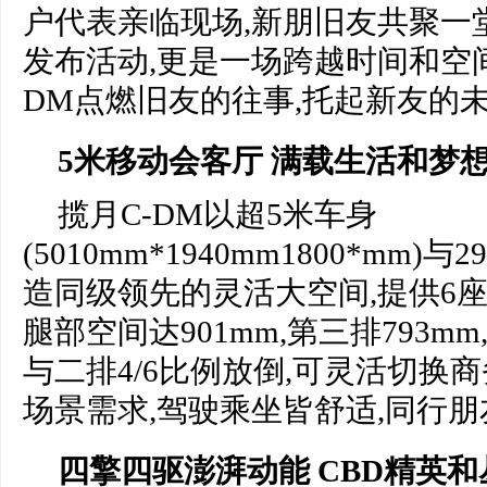
户代表亲临现场,新朋旧友共聚一
发布活动,更是一场跨越时间和空间
DM点燃旧友的往事,托起新友的
5米移动会客厅 满载生活和梦
揽月C-DM以超5米车身
(5010mm*1940mm1800*mm)
造同级领先的灵活大空间,提供6座
腿部空间达901mm,第三排793m
与二排4/6比例放倒,可灵活切换
场景需求,驾驶乘坐皆舒适,同行
四擎四驱澎湃动能 CBD精英