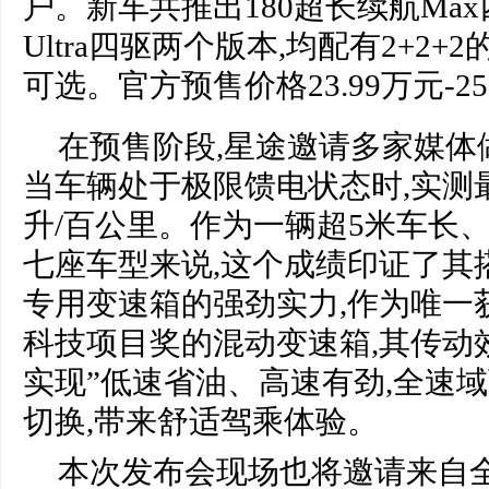
户。新车共推出180超长续航Max
Ultra四驱两个版本,均配有2+2+2
可选。官方预售价格23.99万元-25
在预售阶段,星途邀请多家媒体
当车辆处于极限馈电状态时,实测最
升/百公里。作为一辆超5米车长、
七座车型来说,这个成绩印证了其搭
专用变速箱的强劲实力,作为唯一
科技项目奖的混动变速箱,其传动效率
实现”低速省油、高速有劲,全速域
切换,带来舒适驾乘体验。
本次发布会现场也将邀请来自