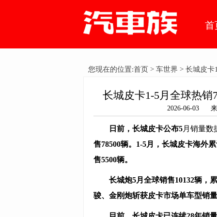
首
您现在的位置:
首页
>
车世界
> 长城皮卡
长城皮卡1-5月全球热销
2026-06-
日前，长城皮卡公布5
月销量数
售
78500
辆
。1-5月，长城皮卡海外
累
售
5500
辆
。
长城炮5月全球销售
10132
辆，累
骏、金刚炮斩获皮卡市场单车型销
目前，长城皮卡已连续28年销量