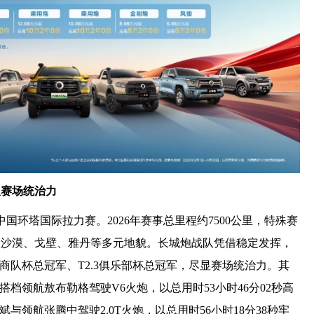
显赛场统治力
中国环塔国际拉力赛。2026年赛事总里程约7500公里，特殊赛
串联沙漠、戈壁、雅丹等多元地貌。长城炮战队凭借稳定发挥，
2.1厂商队杯总冠军、T2.3俱乐部杯总冠军，尽显赛场统治力。其
搭档领航敖布勒格驾驶V6火炮，以总用时53小时46分02秒高
斌与领航张腾中驾驶2.0T火炮，以总用时56小时18分38秒牢