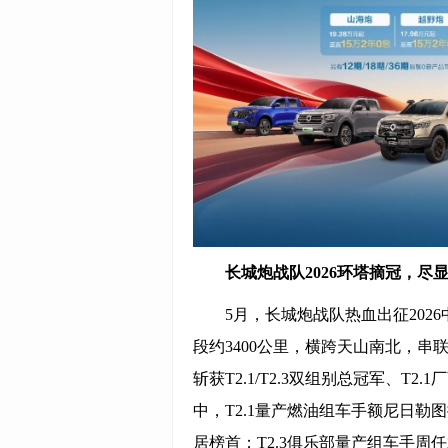
长城
炮战队
2026环塔摘冠
，
尽
5月，长城炮战队热血出征2026
段约3400公里，横跨天山南北，
斩获T2.1/T2.3双组别总冠军、T
中，T2.1量产燃油组车手额尼日勒图
居榜首；T2.3俱乐部量产组车手周任