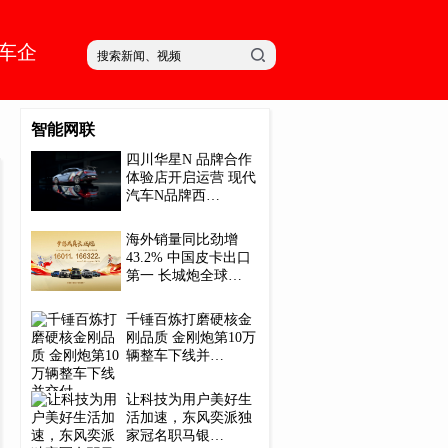
车企
智能网联
四川华星N 品牌合作
体验店开启运营 现代
汽车N品牌西…
海外销量同比劲增
43.2% 中国皮卡出口
第一 长城炮全球…
千锤百炼打磨硬核金
刚品质 金刚炮第10万
辆整车下线并…
让科技为用户美好生
活加速，东风奕派独
家冠名职马银…