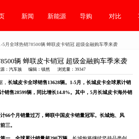
页
新闻
新能源
导购
对比
车市动
智能网
人物
1-5月全球热销78500辆 蝉联皮卡销冠 超级金融购车季来袭
态
联
78500辆 蝉联皮卡销冠 超级金融购车季来袭
03 来源：汽车族 编辑：镇然 浏览量：39347
据，
长城皮卡全球销售
13628
辆。
1-
5
月，长城皮卡全球累计销
计
销售
28599
辆，同比增长
14.8%
。
其中，5月长城皮卡海外销
计66个月销量过万，蝉联中国皮卡销量冠军。长城炮、风
量前三。
第一，全球累计销量超290万辆。
长城炮将继续坚持品类创