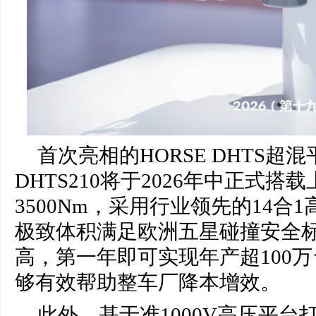
首次亮相的HORSE DHTS超
DHTS210将于2026年中正式
3500Nm，采用行业领先的14合
极致体积满足欧洲五星碰撞安全
高，第一年即可实现年产超100
够有效帮助整车厂降本增效。
此外，基于准1000V高压平台打