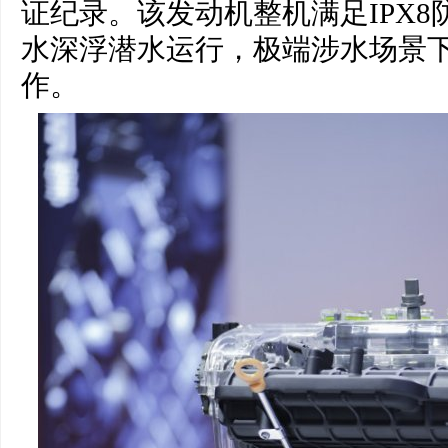
证纪录。该发动机整机满足IPX8
水深浮潜水运行，极端涉水场景
作。