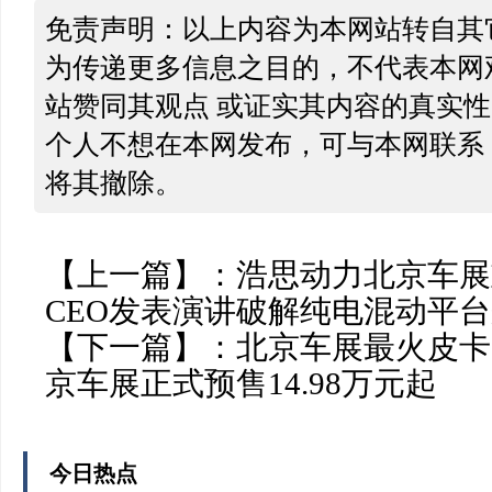
免责声明：以上内容为本网站转自其
为传递更多信息之目的，不代表本网
站赞同其观点 或证实其内容的真实
个人不想在本网发布，可与本网联系
将其撤除。
【上一篇】：
浩思动力北京车展
CEO发表演讲破解纯电混动平
【下一篇】：
北京车展最火皮卡，
京车展正式预售14.98万元起
今日热点