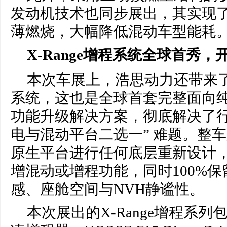
发动机技术也同步展出，其实现
薄燃烧，大幅降低混动车型能耗
X-Range增程系统全球首秀
本次车展上，浩思动力还带来了全
系统，这也是全球首套完整面向
功能升级解决方案，彻底解决了行
电与混动平台二选一” 难题。整
原生平台进行任何底层重新设计
增混动或增程功能，同时100%
感、座舱空间与NVH静谧性。
本次展出的X-Range增程系列包含