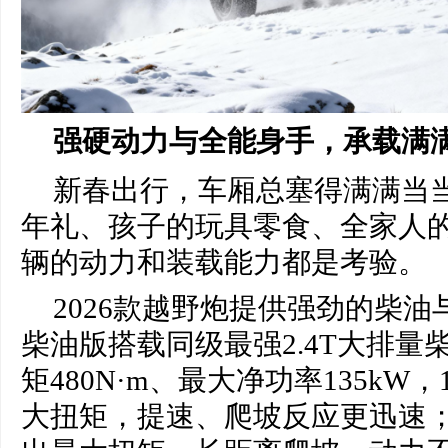
强硬动力与全能身手，承载满
新春出行，车厢总塞得满满当
年礼、孩子的玩具零食、全家人
辆的动力和装载能力都是考验。
2026款越野炮提供强劲的柴
柴油版搭载同级最强2.4T大排量
矩480N·m、最大净功率135kW
大扭矩，提速、爬坡反应更迅速；15