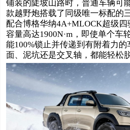
铺装的陡坡山路时，普通车辆可能
款越野炮搭载了同级唯一标配的
配合博格华纳4A+MLOCK超级
容量高达1900N·m，即使单个
能100%锁止并传递到有附着力
面、泥坑还是交叉轴，都能轻松