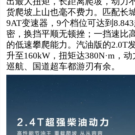
出最大扭矩，长距离爬坡，动力
货爬坡上山也毫不费力。匹配长
9AT变速器，9个档位可达到8.8
密，换挡平顺无顿挫；一挡速比高达
的低速攀爬能力。汽油版的2.0T
升至160kW，扭矩达380N·m
巡航、国道超车都游刃有余。