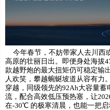
今年春节，不妨带家人去川西
高原的壮丽日出。即便身处海拔470
款越野炮的最大扭矩仍可稳定输出4
人欢笑，攀越蜿蜒坡道从容有力
穿越，同级领先的92Ah大容量蓄
流，配合高效低压预热塞，让202
在-30℃ 的极寒清晨，也能一把