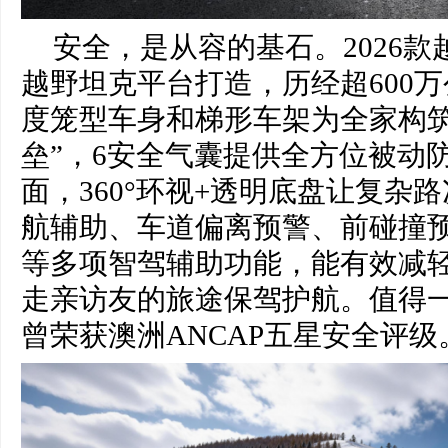
安全，是从容的基石。2026
越野坦克平台打造，历经超600
度笼型车身和梯形车架为全家构筑
垒”，6安全气囊提供全方位被动
面，360°环视+透明底盘让复杂
航辅助、车道偏离预警、前碰撞
等多项智驾辅助功能，能有效减
走亲访友的旅途保驾护航。值得
曾荣获澳洲ANCAP五星安全评级