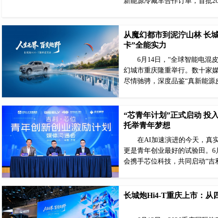
新能源冷藏车合作订单，首批20
从魔幻都市到泥泞山林 长城
卡”全能实力
6月14日，“全球智能电混
幻城市重庆隆重举行。数十家媒
尽情驰骋，深度品鉴“真新能源
“芯青年计划”正式启动 投
托举青年梦想
在AI加速演进的今天，真
更是青年创业最好的试验田。6
会携手芯位科技，共同启动“吉
长城炮Hi4-T重庆上市：