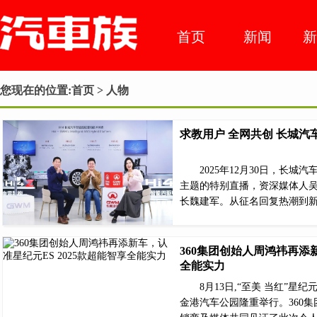
首页
新闻
车市动
您现在的位置:
首页
> 人物
态
求教用户 全网共创 长城
2025年12月30日，长
主题的特别直播，资深媒体人吴
长魏建军。从征名回复热潮到
360集团创始人周鸿祎再添新
全能实力
8月13日,“至美 当红”星
金港汽车公园隆重举行。360